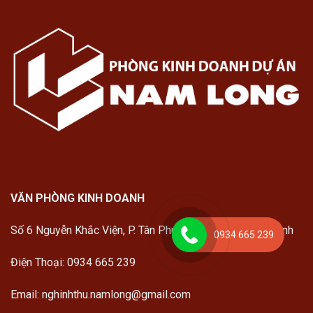
VĂN PHÒNG KINH DOANH
Số 6 Nguyễn Khắc Viện, P. Tân Phú, Quận 7, Tp.Hồ Chí Minh
0934 665 239
Điện Thoại: 0934 665 239
Email: nghinhthu.namlong@gmail.com