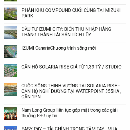
PHÂN KHU COMPOUND CUỐI CÙNG TẠI MIZUKI
PARK
ĐẦU TƯ IZUMI CITY: BIẾN THU NHẬP HÀNG
THÁNG THÀNH TÀI SẢN TÍCH LŨY
IZUMI CanariaChương trình sống mới
CĂN HỘ SOLARIA RISE GIÁ TỪ 1,39 TỶ / STUDIO
CUỘC SỐNG THỊNH VƯỢNG TẠI SOLARIA RISE -
CĂN HỘ NGHỈ DƯỠNG TẠI WATERPOINT 355HA ,
CĂN 1PN
Nam Long Group liên tục góp mặt trong các giải
thưởng ESG uy tín
EASY PAY – TÀI CHÍNH TRONG TẦM TAY , MUA