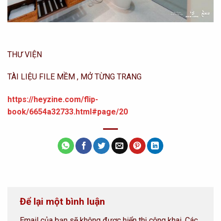
THƯ VIỆN
TÀI LIỆU FILE MỀM , MỞ TỪNG TRANG
https://heyzine.com/flip-
book/6654a32733.html#page/20
Để lại một bình luận
Email của bạn sẽ không được hiển thị công khai.
Các