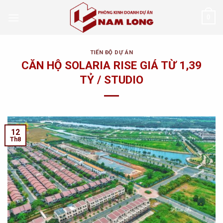
Skip
0
to
content
TIẾN ĐỘ DỰ ÁN
CĂN HỘ SOLARIA RISE GIÁ TỪ 1,39
TỶ / STUDIO
12
Th8