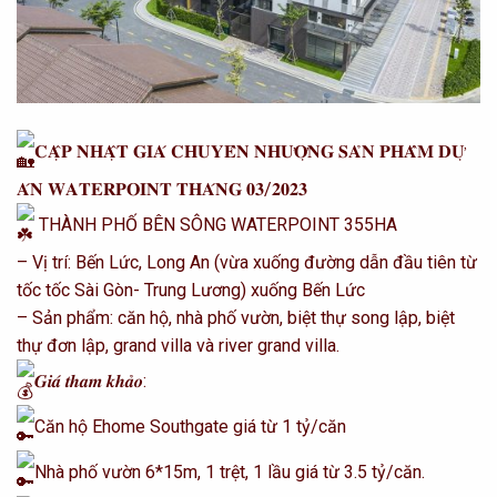
𝐂𝐀̣̂𝐏 𝐍𝐇𝐀̣̂𝐓 𝐆𝐈𝐀́ 𝐂𝐇𝐔𝐘𝐄̂̉𝐍 𝐍𝐇𝐔̛𝐎̛̣𝐍𝐆 𝐒𝐀̉𝐍 𝐏𝐇𝐀̂̉𝐌 𝐃𝐔̛̣
𝐀́𝐍 𝐖𝐀𝐓𝐄𝐑𝐏𝐎𝐈𝐍𝐓 𝐓𝐇𝐀́𝐍𝐆 𝟎𝟑/𝟐𝟎𝟐𝟑
THÀNH PHỐ BÊN SÔNG WATERPOINT 355HA
– Vị trí: Bến Lức, Long An (vừa xuống đường dẫn đầu tiên từ
tốc tốc Sài Gòn- Trung Lương) xuống Bến Lức
– Sản phẩm: căn hộ, nhà phố vườn, biệt thự song lập, biệt
thự đơn lập, grand villa và river grand villa.
𝑮𝒊𝒂́ 𝒕𝒉𝒂𝒎 𝒌𝒉𝒂̉𝒐:
Căn hộ Ehome Southgate giá từ 1 tỷ/căn
Nhà phố vườn 6*15m, 1 trệt, 1 lầu giá từ 3.5 tỷ/căn.