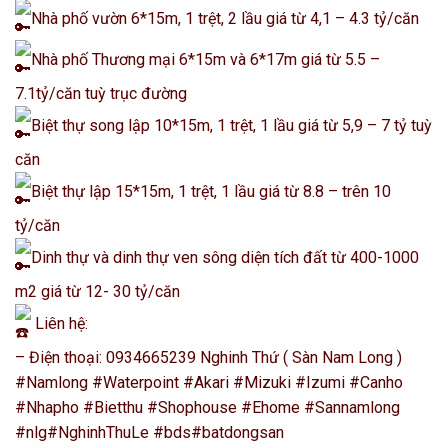
Nhà phố vườn 6*15m, 1 trệt, 2 lầu giá từ 4,1 – 4.3 tỷ/căn
Nhà phố Thương mại 6*15m và 6*17m giá từ 5.5 –
7.1tỷ/căn tuỳ trục đường
Biệt thự song lập 10*15m, 1 trệt, 1 lầu giá từ 5,9 – 7 tỷ tuỳ
căn
Biệt thự lập 15*15m, 1 trệt, 1 lầu giá từ 8.8 – trên 10
tỷ/căn
Dinh thự và dinh thự ven sông diện tích đất từ 400-1000
m2 giá từ 12- 30 tỷ/căn
Liên hệ:
– Điện thoại: 0934665239 Nghinh Thứ ( Sàn Nam Long )
#Namlong
#Waterpoint
#Akari
#Mizuki
#Izumi
#Canho
#Nhapho
#Bietthu
#Shophouse
#Ehome
#Sannamlong
#nlg
#NghinhThuLe
#bds
#batdongsan