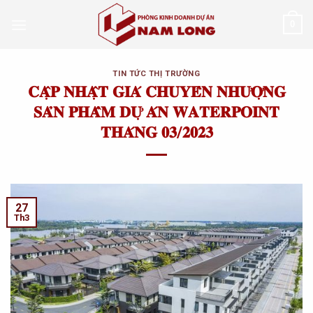
Skip
0
to
content
TIN TỨC THỊ TRƯỜNG
𝐂𝐀̣̂𝐏 𝐍𝐇𝐀̣̂𝐓 𝐆𝐈𝐀́ 𝐂𝐇𝐔𝐘𝐄̂̉𝐍 𝐍𝐇𝐔̛𝐎̛̣𝐍𝐆
𝐒𝐀̉𝐍 𝐏𝐇𝐀̂̉𝐌 𝐃𝐔̛̣ 𝐀́𝐍 𝐖𝐀𝐓𝐄𝐑𝐏𝐎𝐈𝐍𝐓
𝐓𝐇𝐀́𝐍𝐆 𝟎𝟑/𝟐𝟎𝟐𝟑
27
Th3