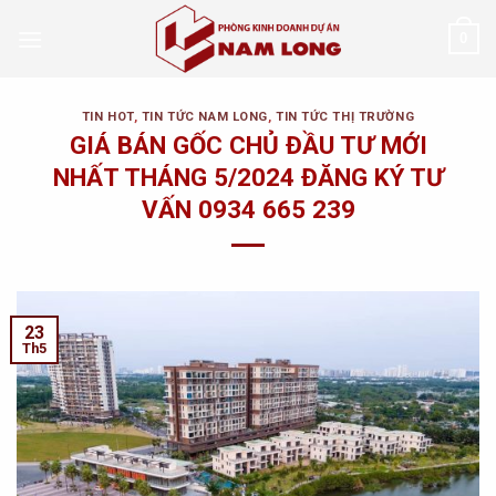
Skip
0
to
content
TIN HOT
,
TIN TỨC NAM LONG
,
TIN TỨC THỊ TRƯỜNG
GIÁ BÁN GỐC CHỦ ĐẦU TƯ MỚI
NHẤT THÁNG 5/2024 ĐĂNG KÝ TƯ
VẤN 0934 665 239
23
Th5