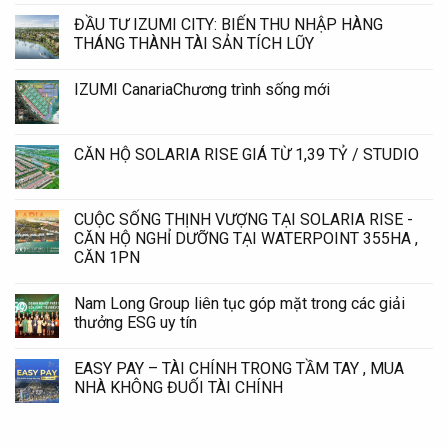
ĐẦU TƯ IZUMI CITY: BIẾN THU NHẬP HÀNG
THÁNG THÀNH TÀI SẢN TÍCH LŨY
IZUMI CanariaChương trình sống mới
CĂN HỘ SOLARIA RISE GIÁ TỪ 1,39 TỶ / STUDIO
CUỘC SỐNG THỊNH VƯỢNG TẠI SOLARIA RISE -
CĂN HỘ NGHỈ DƯỠNG TẠI WATERPOINT 355HA ,
CĂN 1PN
Nam Long Group liên tục góp mặt trong các giải
thưởng ESG uy tín
EASY PAY – TÀI CHÍNH TRONG TẦM TAY , MUA
NHÀ KHÔNG ĐUỐI TÀI CHÍNH