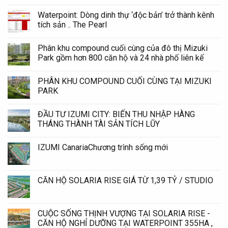
Waterpoint: Dòng dinh thự ‘độc bản’ trở thành kênh
tích sản .. The Pearl
Phân khu compound cuối cùng của đô thị Mizuki
Park gồm hơn 800 căn hộ và 24 nhà phố liên kế
PHÂN KHU COMPOUND CUỐI CÙNG TẠI MIZUKI
PARK
ĐẦU TƯ IZUMI CITY: BIẾN THU NHẬP HÀNG
THÁNG THÀNH TÀI SẢN TÍCH LŨY
IZUMI CanariaChương trình sống mới
CĂN HỘ SOLARIA RISE GIÁ TỪ 1,39 TỶ / STUDIO
CUỘC SỐNG THỊNH VƯỢNG TẠI SOLARIA RISE -
CĂN HỘ NGHỈ DƯỠNG TẠI WATERPOINT 355HA ,