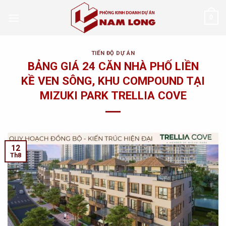
Skip
0
to
content
TIẾN ĐỘ DỰ ÁN
BẢNG GIÁ 24 CĂN NHÀ PHỐ LIỀN
KỀ VEN SÔNG, KHU COMPOUND TẠI
MIZUKI PARK TRELLIA COVE
12
Th8