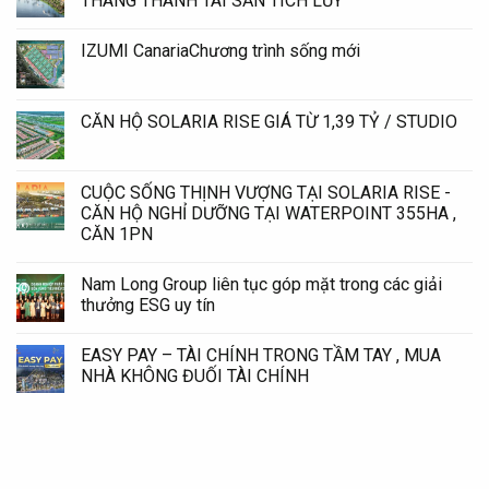
THÁNG THÀNH TÀI SẢN TÍCH LŨY
IZUMI CanariaChương trình sống mới
CĂN HỘ SOLARIA RISE GIÁ TỪ 1,39 TỶ / STUDIO
CUỘC SỐNG THỊNH VƯỢNG TẠI SOLARIA RISE -
CĂN HỘ NGHỈ DƯỠNG TẠI WATERPOINT 355HA ,
CĂN 1PN
Nam Long Group liên tục góp mặt trong các giải
thưởng ESG uy tín
EASY PAY – TÀI CHÍNH TRONG TẦM TAY , MUA
NHÀ KHÔNG ĐUỐI TÀI CHÍNH