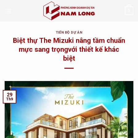
Skip
0
to
content
TIẾN ĐỘ DỰ ÁN
Biệt thự The Mizuki nâng tầm chuẩn
mực sang trọngvới thiết kế khác
biệt
29
Th9