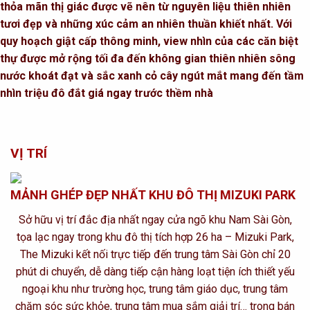
thỏa mãn thị giác được vẽ nên từ nguyên liệu thiên nhiên
tươi đẹp và những xúc cảm an nhiên thuần khiết nhất. Với
quy hoạch giật cấp thông minh, view nhìn của các căn biệt
thự được mở rộng tối đa đến không gian thiên nhiên sông
nước khoát đạt và sắc xanh cỏ cây ngút mắt mang đến tầm
nhìn triệu đô đắt giá ngay trước thềm nhà
VỊ TRÍ
MẢNH GHÉP ĐẸP NHẤT KHU ĐÔ THỊ MIZUKI PARK
Sở hữu vị trí đắc địa nhất ngay cửa ngõ khu Nam Sài Gòn,
tọa lạc ngay trong khu đô thị tích hợp 26 ha – Mizuki Park,
The Mizuki kết nối trực tiếp đến trung tâm Sài Gòn chỉ 20
phút di chuyển, dễ dàng tiếp cận hàng loạt tiện ích thiết yếu
ngoại khu như trường học, trung tâm giáo dục, trung tâm
chăm sóc sức khỏe, trung tâm mua sắm giải trí… trong bán