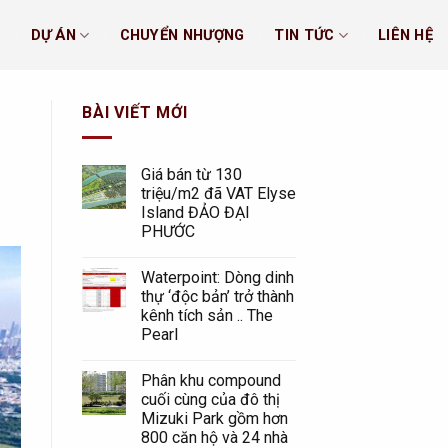
U
DỰ ÁN
CHUYỂN NHƯỢNG
TIN TỨC
LIÊN HỆ
BÀI VIẾT MỚI
Giá bán từ 130
triệu/m2 đã VAT Elyse
Island ĐẢO ĐẠI
PHƯỚC
Waterpoint: Dòng dinh
thự ‘độc bản’ trở thành
kênh tích sản .. The
Pearl
Phân khu compound
cuối cùng của đô thị
Mizuki Park gồm hơn
800 căn hộ và 24 nhà