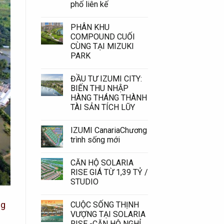
phố liên kế
PHÂN KHU
COMPOUND CUỐI
CÙNG TẠI MIZUKI
PARK
ĐẦU TƯ IZUMI CITY:
BIẾN THU NHẬP
HÀNG THÁNG THÀNH
TÀI SẢN TÍCH LŨY
IZUMI CanariaChương
trình sống mới
CĂN HỘ SOLARIA
RISE GIÁ TỪ 1,39 TỶ /
STUDIO
ng
CUỘC SỐNG THỊNH
VƯỢNG TẠI SOLARIA
RISE -CĂN HỘ NGHỈ