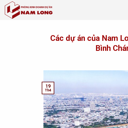
Skip
to
content
Các dự án của Nam Lon
Bình Chá
19
Th4