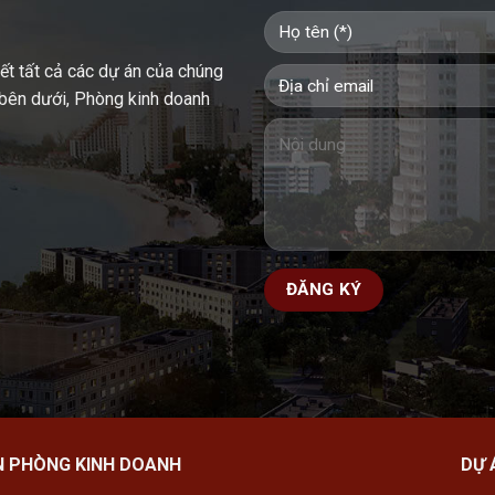
iết tất cả các dự án của chúng
u bên dưới, Phòng kinh doanh
N PHÒNG KINH DOANH
DỰ 