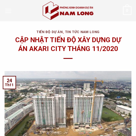
Skip
0
to
content
TIẾN ĐỘ DỰ ÁN
,
TIN TỨC NAM LONG
CẬP NHẬT TIẾN ĐỘ XÂY DỰNG DỰ
ÁN AKARI CITY THÁNG 11/2020
24
Th11