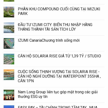
PHÂN KHU COMPOUND CUỐI CÙNG TẠI MIZUKI
PARK
ĐẦU TƯ IZUMI CITY: BIẾN THU NHẬP HÀNG
THÁNG THÀNH TÀI SẢN TÍCH LŨY
IZUMI CanariaChương trình sống mới
CĂN HỘ SOLARIA RISE GIÁ TỪ 1,39 TỶ / STUDIO
CUỘC SỐNG THỊNH VƯỢNG TẠI SOLARIA RISE -
CĂN HỘ NGHỈ DƯỠNG TẠI WATERPOINT 355HA ,
CĂN 1PN
Nam Long Group liên tục góp mặt trong các giải
thưởng ESG uy tín
EASY PAY – TÀI CHÍNH TRONG TẦM TAY , MUA