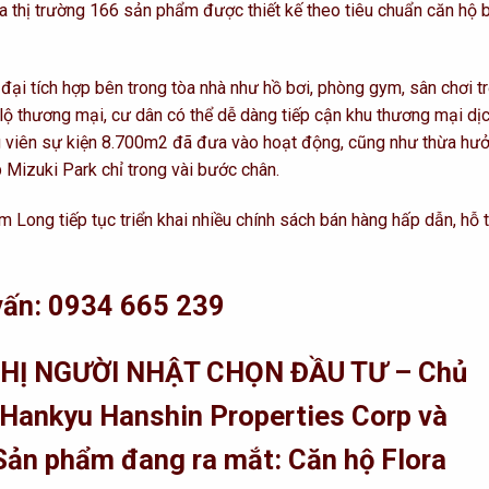
thị trường 166 sản phẩm được thiết kế theo tiêu chuẩn căn hộ b
đại tích hợp bên trong tòa nhà như hồ bơi, phòng gym, sân chơi t
ục lộ thương mại, cư dân có thể dễ dàng tiếp cận khu thương mại dị
g viên sự kiện 8.700m2 đã đưa vào hoạt động, cũng như thừa hư
p Mizuki Park chỉ trong vài bước chân.
Long tiếp tục triển khai nhiều chính sách bán hàng hấp dẫn, hỗ t
 vấn: 0934 665 239
THỊ NGƯỜI NHẬT CHỌN ĐẦU TƯ – Chủ
 Hankyu Hanshin Properties Corp và
Sản phẩm đang ra mắt: Căn hộ Flora