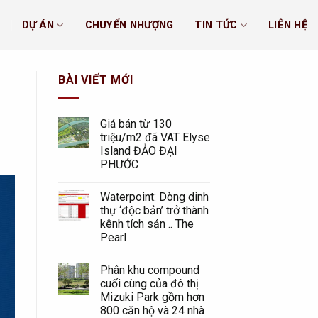
U
DỰ ÁN
CHUYỂN NHƯỢNG
TIN TỨC
LIÊN HỆ
BÀI VIẾT MỚI
Giá bán từ 130
triệu/m2 đã VAT Elyse
Island ĐẢO ĐẠI
PHƯỚC
Waterpoint: Dòng dinh
thự ‘độc bản’ trở thành
kênh tích sản .. The
Pearl
Phân khu compound
cuối cùng của đô thị
Mizuki Park gồm hơn
800 căn hộ và 24 nhà