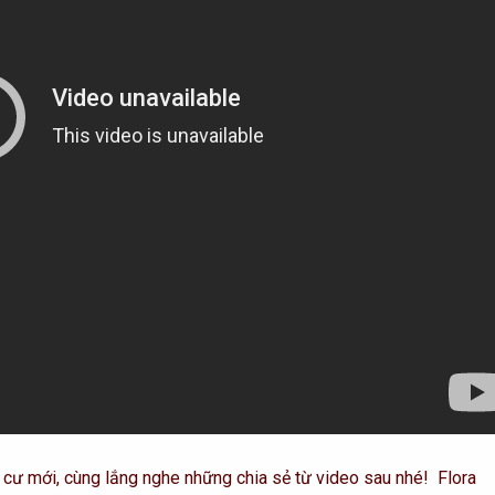
n cư mới, cùng lắng nghe những chia sẻ từ video sau nhé! Flora