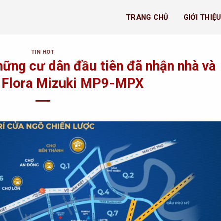
TRANG CHỦ
GIỚI THIỆ
TIN HOT
hững cư dân đầu tiên đã nhận nhà và
i Flora Mizuki MP9-MPX