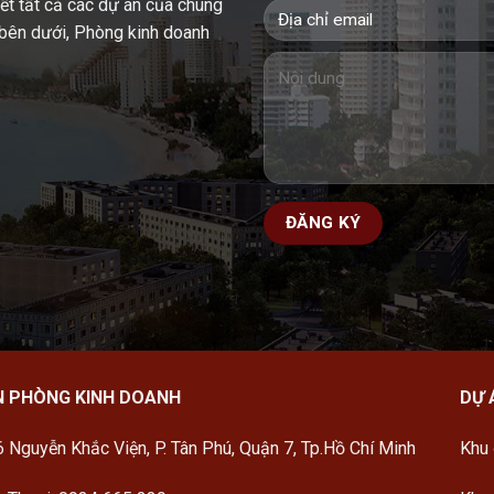
iết tất cả các dự án của chúng
u bên dưới, Phòng kinh doanh
N PHÒNG KINH DOANH
DỰ 
 Nguyễn Khắc Viện, P. Tân Phú, Quận 7, Tp.Hồ Chí Minh
Khu 