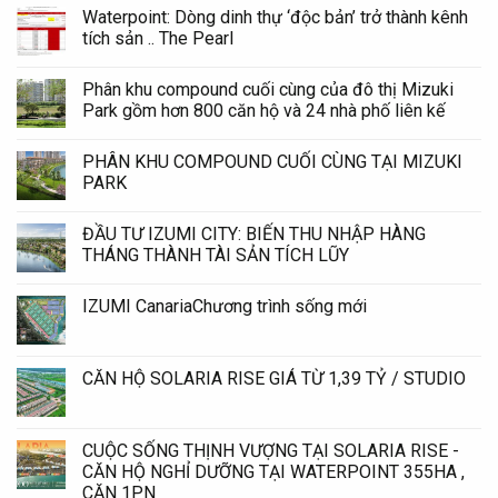
Waterpoint: Dòng dinh thự ‘độc bản’ trở thành kênh
tích sản .. The Pearl
Phân khu compound cuối cùng của đô thị Mizuki
Park gồm hơn 800 căn hộ và 24 nhà phố liên kế
PHÂN KHU COMPOUND CUỐI CÙNG TẠI MIZUKI
PARK
ĐẦU TƯ IZUMI CITY: BIẾN THU NHẬP HÀNG
THÁNG THÀNH TÀI SẢN TÍCH LŨY
IZUMI CanariaChương trình sống mới
CĂN HỘ SOLARIA RISE GIÁ TỪ 1,39 TỶ / STUDIO
CUỘC SỐNG THỊNH VƯỢNG TẠI SOLARIA RISE -
CĂN HỘ NGHỈ DƯỠNG TẠI WATERPOINT 355HA ,
CĂN 1PN