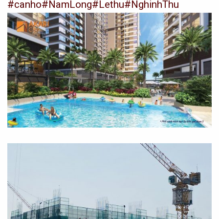
#canho
#NamLong#Lethu#NghinhThu