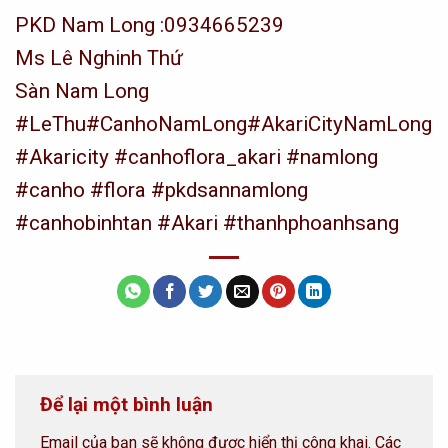
PKD Nam Long :0934665239
Ms Lê Nghinh Thứ
Sàn Nam Long
#LeThu
#CanhoNamLong#AkariCityNamLong
#Akaricity
#canhoflora_akari
#namlong
#canho
#flora
#pkdsannamlong
#canhobinhtan
#Akari
#thanhphoanhsang
Để lại một bình luận
Email của bạn sẽ không được hiển thị công khai.
Các