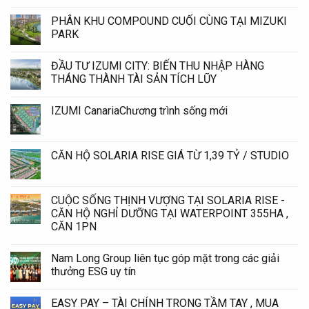
PHÂN KHU COMPOUND CUỐI CÙNG TẠI MIZUKI
PARK
ĐẦU TƯ IZUMI CITY: BIẾN THU NHẬP HÀNG
THÁNG THÀNH TÀI SẢN TÍCH LŨY
IZUMI CanariaChương trình sống mới
CĂN HỘ SOLARIA RISE GIÁ TỪ 1,39 TỶ / STUDIO
CUỘC SỐNG THỊNH VƯỢNG TẠI SOLARIA RISE -
CĂN HỘ NGHỈ DƯỠNG TẠI WATERPOINT 355HA ,
CĂN 1PN
Nam Long Group liên tục góp mặt trong các giải
thưởng ESG uy tín
EASY PAY – TÀI CHÍNH TRONG TẦM TAY , MUA