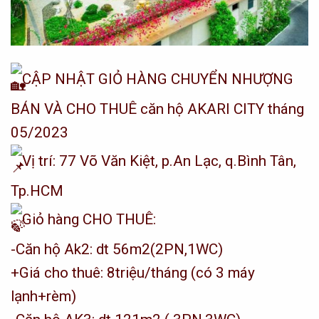
CẬP NHẬT GIỎ HÀNG CHUYỂN NHƯỢNG
BÁN VÀ CHO THUÊ căn hộ AKARI CITY tháng
05/2023
Vị trí: 77 Võ Văn Kiệt, p.An Lạc, q.Bình Tân,
Tp.HCM
Giỏ hàng CHO THUÊ:
-Căn hộ Ak2: dt 56m2(2PN,1WC)
+Giá cho thuê: 8triệu/tháng (có 3 máy
lạnh+rèm)