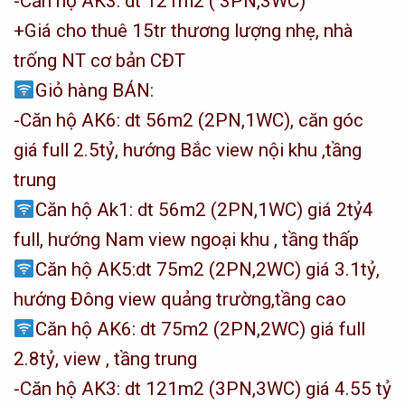
-Căn hộ AK3: dt 121m2 ( 3PN,3WC)
+Giá cho thuê 15tr thương lượng nhẹ, nhà
trống NT cơ bản CĐT
Giỏ hàng BÁN:
-Căn hộ AK6: dt 56m2 (2PN,1WC), căn góc
giá full 2.5tỷ, hướng Bắc view nội khu ,tầng
trung
Căn hộ Ak1: dt 56m2 (2PN,1WC) giá 2tỷ4
full, hướng Nam view ngoại khu , tầng thấp
Căn hộ AK5:dt 75m2 (2PN,2WC) giá 3.1tỷ,
hướng Đông view quảng trường,tầng cao
Căn hộ AK6: dt 75m2 (2PN,2WC) giá full
2.8tỷ, view , tầng trung
-Căn hộ AK3: dt 121m2 (3PN,3WC) giá 4.55 tỷ