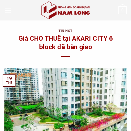
Skip
0
to
content
TIN HOT
Giá CHO THUÊ tại AKARI CITY 6
block đã bàn giao
19
Th5