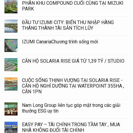
PHÂN KHU COMPOUND CUỐI CÙNG TẠI MIZUKI
PARK
ĐẦU TƯ IZUMI CITY: BIẾN THU NHẬP HÀNG
THÁNG THÀNH TÀI SẢN TÍCH LŨY
IZUMI CanariaChương trình sống mới
CĂN HỘ SOLARIA RISE GIÁ TỪ 1,39 TỶ / STUDIO
CUỘC SỐNG THỊNH VƯỢNG TẠI SOLARIA RISE -
CĂN HỘ NGHỈ DƯỠNG TẠI WATERPOINT 355HA ,
CĂN 1PN
Nam Long Group liên tục góp mặt trong các giải
thưởng ESG uy tín
EASY PAY – TÀI CHÍNH TRONG TẦM TAY , MUA
NHÀ KHÔNG ĐUỐI TÀI CHÍNH