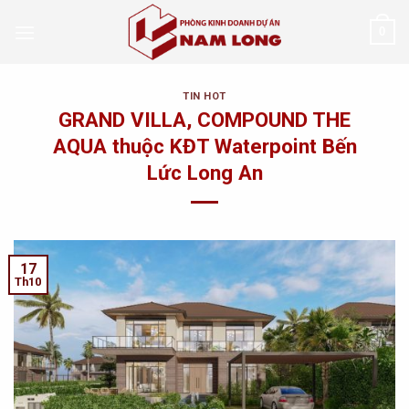
Skip
0
to
content
TIN HOT
GRAND VILLA, COMPOUND THE
AQUA thuộc KĐT Waterpoint Bến
Lức Long An
17
Th10