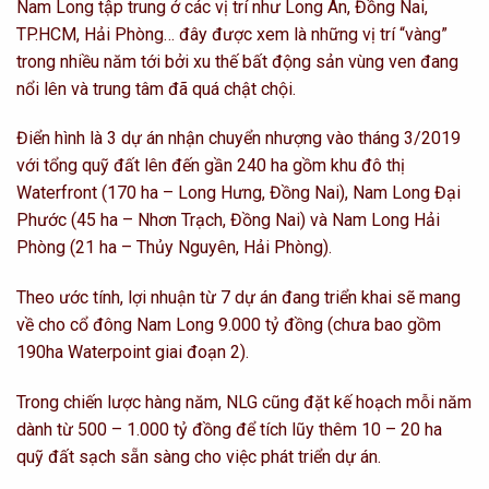
Nam Long tập trung ở các vị trí như Long An, Đồng Nai,
TP.HCM, Hải Phòng… đây được xem là những vị trí “vàng”
trong nhiều năm tới bởi xu thế bất động sản vùng ven đang
nổi lên và trung tâm đã quá chật chội.
Điển hình là 3 dự án nhận chuyển nhượng vào tháng 3/2019
với tổng quỹ đất lên đến gần 240 ha gồm khu đô thị
Waterfront (170 ha – Long Hưng, Đồng Nai), Nam Long Đại
Phước (45 ha – Nhơn Trạch, Đồng Nai) và Nam Long Hải
Phòng (21 ha – Thủy Nguyên, Hải Phòng).
Theo ước tính, lợi nhuận từ 7 dự án đang triển khai sẽ mang
về cho cổ đông Nam Long 9.000 tỷ đồng (chưa bao gồm
190ha Waterpoint giai đoạn 2).
Trong chiến lược hàng năm, NLG cũng đặt kế hoạch mỗi năm
dành từ 500 – 1.000 tỷ đồng để tích lũy thêm 10 – 20 ha
quỹ đất sạch sẵn sàng cho việc phát triển dự án.