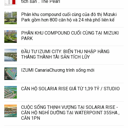
tích sản .. The Pearl
Phân khu compound cuối cùng của đô thị Mizuki
Park gồm hơn 800 căn hộ và 24 nhà phố liên kế
PHÂN KHU COMPOUND CUỐI CÙNG TẠI MIZUKI
PARK
ĐẦU TƯ IZUMI CITY: BIẾN THU NHẬP HÀNG
THÁNG THÀNH TÀI SẢN TÍCH LŨY
IZUMI CanariaChương trình sống mới
CĂN HỘ SOLARIA RISE GIÁ TỪ 1,39 TỶ / STUDIO
CUỘC SỐNG THỊNH VƯỢNG TẠI SOLARIA RISE -
CĂN HỘ NGHỈ DƯỠNG TẠI WATERPOINT 355HA ,
CĂN 1PN