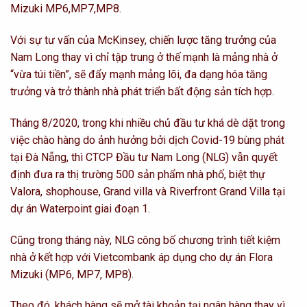
Mizuki MP6,MP7,MP8.
Với sự tư vấn của McKinsey, chiến lược tăng trưởng của
Nam Long thay vì chỉ tập trung ở thế mạnh là mảng nhà ở
“vừa túi tiền”, sẽ đẩy mạnh mảng lõi, đa dạng hóa tăng
trưởng và trở thành nhà phát triển bất động sản tích hợp.
Tháng 8/2020, trong khi nhiều chủ đầu tư khá dè dặt trong
việc chào hàng do ảnh hưởng bởi dịch Covid-19 bùng phát
tại Đà Nẵng, thì CTCP Đầu tư Nam Long (NLG) vẫn quyết
định đưa ra thị trường 500 sản phẩm nhà phố, biệt thự
Valora, shophouse, Grand villa và Riverfront Grand Villa tại
dự án Waterpoint giai đoạn 1.
Cũng trong tháng này, NLG công bố chương trình tiết kiệm
nhà ở kết hợp với Vietcombank áp dụng cho dự án Flora
Mizuki (MP6, MP7, MP8).
Theo đó, khách hàng sẽ mở tài khoản tại ngân hàng thay vì