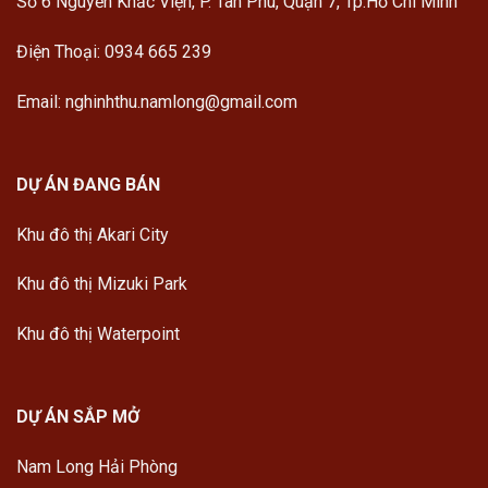
Số 6 Nguyễn Khắc Viện, P. Tân Phú, Quận 7, Tp.Hồ Chí Minh
Điện Thoại: 0934 665 239
Email: nghinhthu.namlong@gmail.com
DỰ ÁN ĐANG BÁN
Khu đô thị Akari City
Khu đô thị Mizuki Park
Khu đô thị Waterpoint
DỰ ÁN SẮP MỞ
Nam Long Hải Phòng