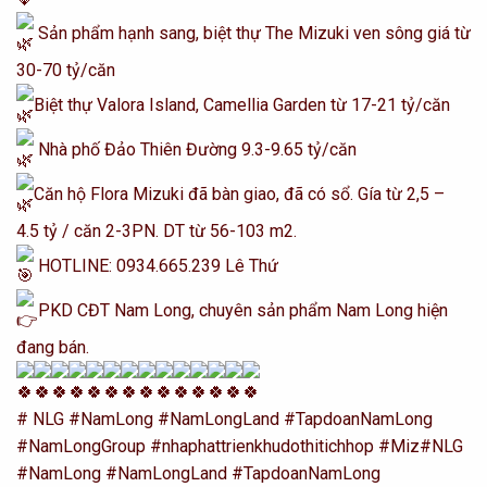
Sản phẩm hạnh sang, biệt thự The Mizuki ven sông giá từ
30-70 tỷ/căn
Biệt thự Valora Island, Camellia Garden từ 17-21 tỷ/căn
Nhà phố Đảo Thiên Đường 9.3-9.65 tỷ/căn
Căn hộ Flora Mizuki đã bàn giao, đã có sổ. Gía từ 2,5 –
4.5 tỷ / căn 2-3PN. DT từ 56-103 m2.
HOTLINE: 0934.665.239 Lê Thứ
PKD CĐT Nam Long, chuyên sản phẩm Nam Long hiện
đang bán.
# NLG
#NamLong
#NamLongLand
#TapdoanNamLong
#NamLongGroup
#nhaphattrienkhudothitichhop
#Miz
#NLG
#NamLong
#NamLongLand
#TapdoanNamLong