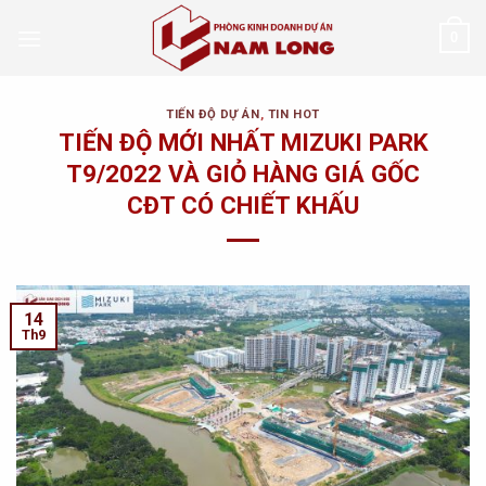
Skip
0
to
content
TIẾN ĐỘ DỰ ÁN
,
TIN HOT
TIẾN ĐỘ MỚI NHẤT MIZUKI PARK
T9/2022 VÀ GIỎ HÀNG GIÁ GỐC
CĐT CÓ CHIẾT KHẤU
14
Th9