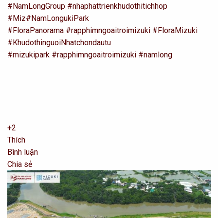
#NamLongGroup
#nhaphattrienkhudothitichhop
#Miz
#NamLongukiPark
#FloraPanorama
#rapphimngoaitroimizuki
#FloraMizuki
#KhudothinguoiNhatchondautu
#mizukipark
#rapphimngoaitroimizuki
#namlong
+2
Thích
Bình luận
Chia sẻ