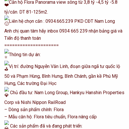
Căn hộ Flora Panorama view sông từ 3,8 tỷ -4,5 tỷ -5.8
tỷ/căn. DT 81-125m2.
Liên hệ chọn căn : 0934.665.239 PKD CĐT Nam Long
Anh chị quan tâm hãy inbox 0934 665 239 nhận bảng giá và
Tiến độ thanh toán
=====================
Thông tin dự án:
Vị trí: đường Nguyễn Văn Linh, đoạn giữa ngã tư quốc lộ
50 và Phạm Hùng, Bình Hưng, Bình Chánh, gần kề Phú Mỹ
Hưng, Các trường Đại Học
Chủ đầu tư: Nam Long Group, Hankyu Hanshin Properties
Corp và Nishi Nippon RailRoad
– Dòng sản phẩm chính: Flora
– Mẫu căn hộ: Flora tiêu chuẩn, Flora nâng cấp
Các sản phẩm đã và đang phát triển: