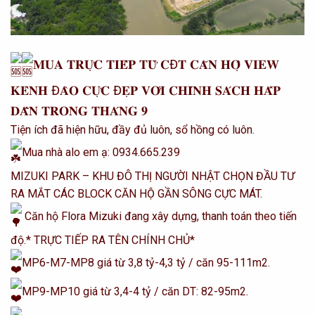
𝐌𝐔𝐀 𝐓𝐑𝐔̛̣𝐂 𝐓𝐈𝐄̂́𝐏 𝐓𝐔̛̀ 𝐂Đ𝐓 𝐂𝐀̆𝐍 𝐇𝐎̣̂ 𝐕𝐈𝐄𝐖
𝐊𝐄̂𝐍𝐇 Đ𝐀̀𝐎 𝐂𝐔̛̣𝐂 Đ𝐄̣𝐏 𝐕𝐎̛́𝐈 𝐂𝐇𝐈́𝐍𝐇 𝐒𝐀́𝐂𝐇 𝐇𝐀̂́𝐏
𝐃𝐀̂̃𝐍 𝐓𝐑𝐎𝐍𝐆 𝐓𝐇𝐀́𝐍𝐆 𝟗
Tiện ích đã hiện hữu, đầy đủ luôn, sổ hồng có luôn.
Mua nhà alo em ạ: 0934.665.239
MIZUKI PARK – KHU ĐÔ THỊ NGƯỜI NHẬT CHỌN ĐẦU TƯ
RA MẮT CÁC BLOCK CĂN HỘ GẦN SÔNG CỰC MÁT.
Căn hộ Flora Mizuki đang xây dựng, thanh toán theo tiến
độ.* TRỰC TIẾP RA TÊN CHÍNH CHỦ*
MP6-M7-MP8 giá từ 3,8 tỷ-4,3 tỷ / căn 95-111m2.
MP9-MP10 giá từ 3,4-4 tỷ / căn DT: 82-95m2.