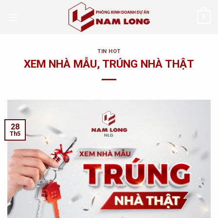
Skip
0
to
content
TIN HOT
XEM NHÀ MẪU, TRÚNG NHÀ THẬT
28
Th5