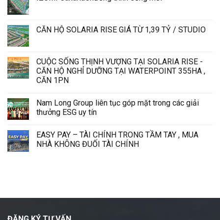
CĂN HỘ SOLARIA RISE GIÁ TỪ 1,39 TỶ / STUDIO
CUỘC SỐNG THỊNH VƯỢNG TẠI SOLARIA RISE -
CĂN HỘ NGHỈ DƯỠNG TẠI WATERPOINT 355HA ,
CĂN 1PN
Nam Long Group liên tục góp mặt trong các giải
thưởng ESG uy tín
EASY PAY – TÀI CHÍNH TRONG TẦM TAY , MUA
NHÀ KHÔNG ĐUỐI TÀI CHÍNH
ĐĂNG KÝ TƯ VẤN