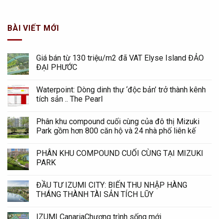
BÀI VIẾT MỚI
Giá bán từ 130 triệu/m2 đã VAT Elyse Island ĐẢO
ĐẠI PHƯỚC
Waterpoint: Dòng dinh thự ‘độc bản’ trở thành kênh
tích sản .. The Pearl
Phân khu compound cuối cùng của đô thị Mizuki
Park gồm hơn 800 căn hộ và 24 nhà phố liên kế
PHÂN KHU COMPOUND CUỐI CÙNG TẠI MIZUKI
PARK
ĐẦU TƯ IZUMI CITY: BIẾN THU NHẬP HÀNG
THÁNG THÀNH TÀI SẢN TÍCH LŨY
IZUMI CanariaChương trình sống mới